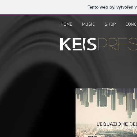
Tento web byl vytvořen 
HOME
MUSIC
SHOP
CONC
pre