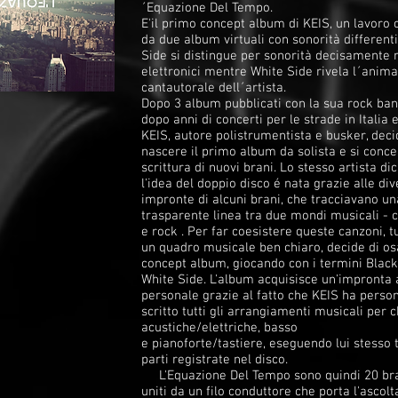
´Equazione Del Tempo.
E'il primo concept album di KEIS, un lavoro
da due album virtuali con sonorità differenti
Side si distingue per sonorità decisamente 
elettronici mentre White Side rivela l´anima
cantautorale dell´artista.
Dopo 3 album pubblicati con la sua rock ban
dopo anni di concerti per le strade in Italia 
KEIS, autore polistrumentista e busker, deci
nascere il primo album da solista e si conce
scrittura di nuovi brani. Lo stesso artista di
l'idea del doppio disco é nata grazie alle di
impronte di alcuni brani, che tracciavano un
trasparente linea tra due mondi musicali - 
e rock . Per far coesistere queste canzoni, t
un quadro musicale ben chiaro, decide di os
concept album, giocando con i termini Black
White Side. L'album acquisisce un'impronta 
personale grazie al fatto che KEIS ha pers
scritto tutti gli arrangiamenti musicali per c
acustiche/elettriche, basso
e pianoforte/tastiere, eseguendo lui stesso t
parti registrate nel disco.
L'Equazione Del Tempo sono quindi 20 bran
uniti da un filo conduttore che porta l'ascol