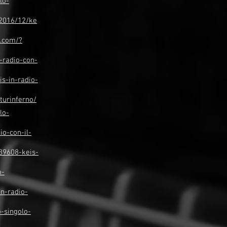
lo-
/2016/12/ke
t.com/?
n-radio-con-
is-in-radio-
uturinferno/
lo-
io-con-il-
39608-keis-
o-
in-radio-
o-singolo-