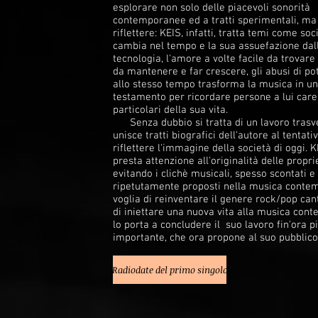
esplorare non solo delle piacevoli sonorità
contemporanee ed a tratti sperimentali, ma
riflettere: KEIS, infatti, tratta temi come soc
cambia nel tempo e la sua assuefazione dal
tecnologia, l'amore a volte facile da trovare 
da mantenere e far crescere, gli abusi di po
allo stesso tempo trasforma la musica in un
testamento per ricordare persone a lui car
particolari della sua vita.
Senza dubbio si tratta di un lavoro trasve
unisce tratti biografici dell'autore al tentativ
riflettere l'immagine della società di oggi. K
presta attenzione all'originalità delle propri
evitando i clichè musicali, spesso scontati e
ripetutamente proposti nella musica conte
voglia di reinventare il genere rock/pop can
di iniettare una nuova vita alla musica co
lo porta a concludere il suo lavoro fin'ora p
importante, che ora propone al suo pubblico
Radiodate del primo singolo