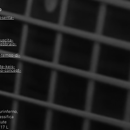
o
esenta-
uscita-
febbraio-
l-tempo-di-
te-keis-
mo-concept-
urinferno,
assifica
lute
017 L