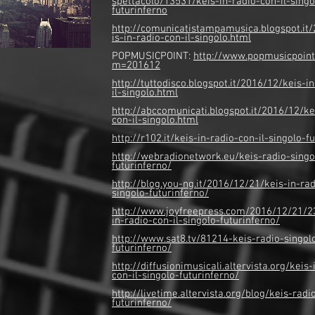
spettacolo/13531/keis-in-radio-con-il-singo
futurinferno
http://comunicatistampamusica.blogspot.it
is-in-radio-con-il-singolo.html
POPMUSICPOINT:
http://www.popmusicpoin
m=201612
http://tuttodisco.blogspot.it/2016/12/keis-i
il-singolo.html
http://abccomunicati.blogspot.it/2016/12/ke
con-il-singolo.html
http://r102.it/keis-in-radio-con-il-singolo-f
http://webradionetwork.eu/keis-radio-singo
futurinferno/
http://blog.you-ng.it/2016/12/21/keis-in-rad
singolo-futurinferno/
http://www.joyfreepress.com/2016/12/21/2
in-radio-con-il-singolo-futurinferno/
http://www.sat8.tv/81214-keis-radio-singol
futurinferno/
http://diffusionimusicali.altervista.org/keis-
con-il-singolo-futurinferno/
http://livetime.altervista.org/blog/keis-radi
futurinferno/