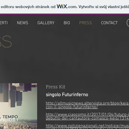
v editoru webových stránek od
.com
. Vytvořte si svůj vlastní ješ
ERTI
NEWS
GALLERY
BIO
PRESS
CONTACT
ss
Press Kit
singolo Futurinferno
http://allmusicnews.altervista.org/blog/keis
con-il-singolo-futurinferno/
http://www.ciaocomo.it/2017/01/04/futuro-
debutto-del-cantautore-comasco-keis/1314
http://www.notizienazionali.net/notizie/mus